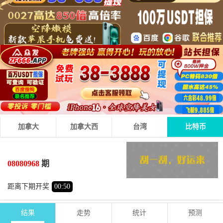
加拿大
加拿大西
台湾
比特币
4
5
4
13
+
+
=
08080968
期
小
单
距离下期开奖
00
:
49
结果
走势
统计
预测
期号
时间
号码