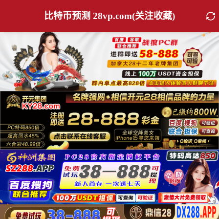
比特币预测 28vp.com(关注收藏)