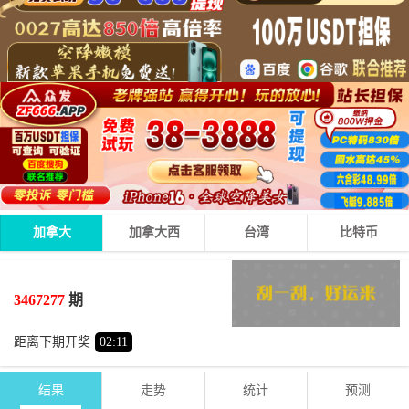
加拿大
加拿大西
台湾
比特币
1
8
2
11
+
+
=
3467277
期
小
单
距离下期开奖
02
:
11
结果
走势
统计
预测
期号
时间
号码