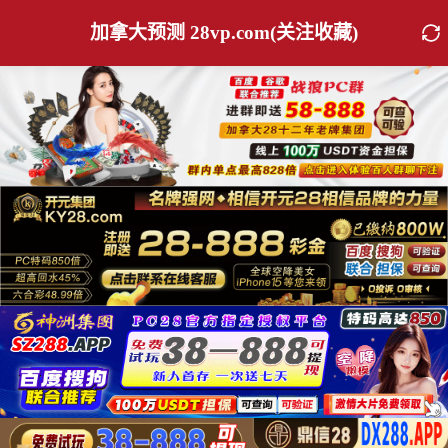
加拿大预测 28vp.com(关注收藏)