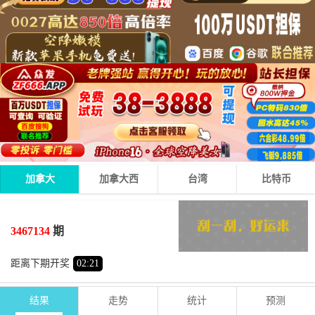
加拿大
加拿大西
台湾
比特币
3
2
2
07
+
+
=
3467134
期
小
单
距离下期开奖
02
:
21
结果
走势
统计
预测
期号
时间
号码