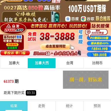
加拿大
加拿大西
台湾
比特币
4
1
1
06
+
+
=
61373
期
小
双
距离下期开奖
03
:
30
结果
走势
统计
预测
期号
时间
号码