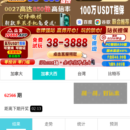
加拿大
加拿大西
台湾
比特币
4
2
0
06
+
+
=
62566
期
小
双
距离下期开奖
02
:
13
结果
走势
统计
预测
期号
时间
号码