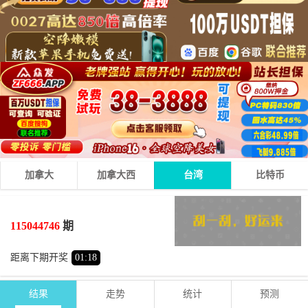
加拿大
加拿大西
台湾
比特币
0
7
9
16
+
+
=
115044746
期
大
双
距离下期开奖
01
:
18
结果
走势
统计
预测
期号
时间
号码