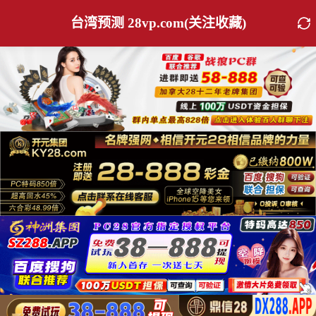
台湾预测 28vp.com(关注收藏)